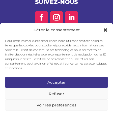
SUIVEZ-NOUS
Gérer le consentement
Déclaration de confidentialité
Pour offrir les meilleures expériences, nous utilisons des technologies
Politique de cookies
telles que les cookies pour stocker et/ou accéder aux informations des
appareils. Le fait de consentir à ces technologies nous permettra de
traiter des données telles que le comportement de navigation ou les ID
Logo et charte graphique
uniques sur ce site. Le fait de ne pas consentir ou de retirer son
consentement peut avoir un effet négatif sur certaines caractéristiques
NOS PARTENAIRES
et fonctions.
Accepter
Refuser
Voir les préférences