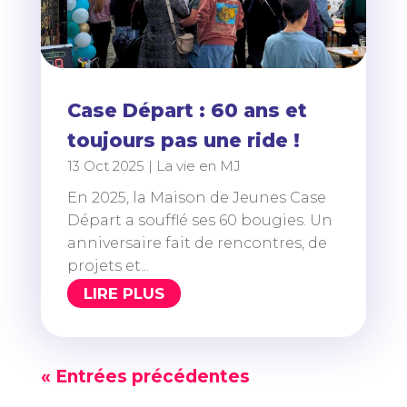
Case Départ : 60 ans et
toujours pas une ride !
13 Oct 2025
|
La vie en MJ
En 2025, la Maison de Jeunes Case
Départ a soufflé ses 60 bougies. Un
anniversaire fait de rencontres, de
projets et...
LIRE PLUS
« Entrées précédentes