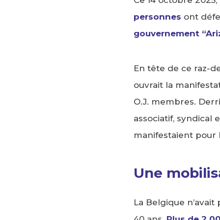
personnes
ont défer
gouvernement “Ari
En tête de ce raz-de
ouvrait la manifest
O.J. membres. Derri
associatif, syndical
manifestaient pour l
Une mobilis
La Belgique n’avait 
40 ans.
Plus de 2 0