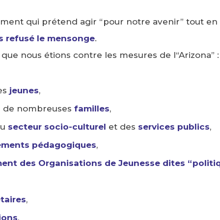
ent qui prétend agir “pour notre avenir” tout en 
s refusé le mensonge
.
ue nous étions contre les mesures de l“Arizona” :
des
jeunes
,
er de nombreuses
familles
,
du
secteur socio-culturel
et des
services publics
,
ments pédagogiques
,
ment des Organisations de Jeunesse dites “politi
taires
,
ions
,