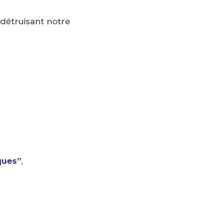
détruisant notre
ques”
,