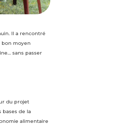
in. Il a rencontré
Un bon moyen
aine… sans passer
ur du projet
s bases de la
utonomie alimentaire