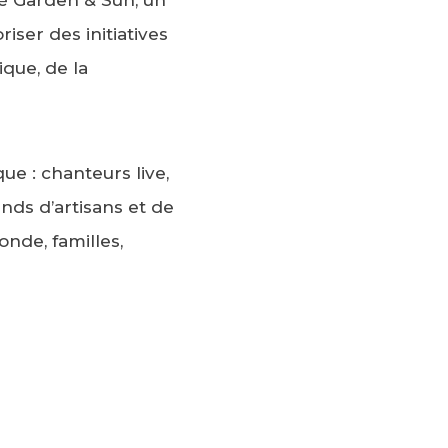
iser des initiatives
ique, de la
ue : chanteurs live,
tands d’artisans et de
nde, familles,