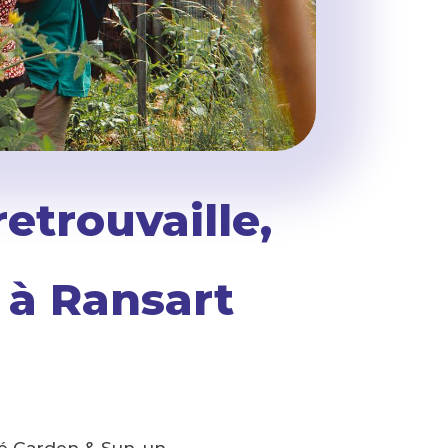
trouvaille,
 à Ransart
isé Garden & Sun, un