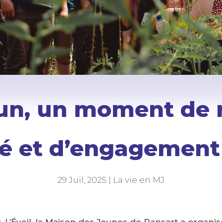
un, un moment de re
ité et d’engagement
29 Juil, 2025
|
La vie en MJ
t, L’Éveil, la Maison des Jeunes de Ransart a organ