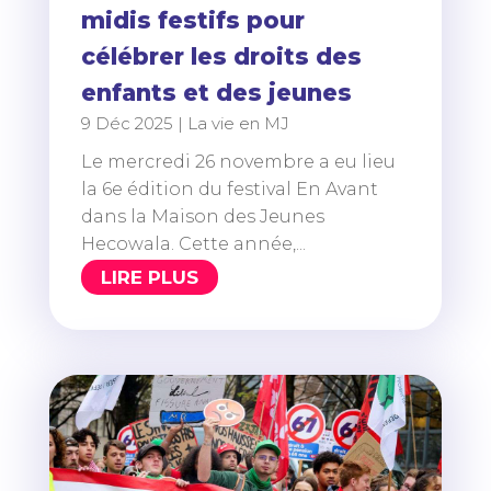
midis festifs pour
célébrer les droits des
enfants et des jeunes
9 Déc 2025
|
La vie en MJ
Le mercredi 26 novembre a eu lieu
la 6e édition du festival En Avant
dans la Maison des Jeunes
Hecowala. Cette année,...
LIRE PLUS