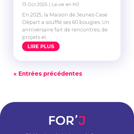
13 Oct 2025
|
La vie en MJ
En 2025, la Maison de Jeunes Case
Départ a soufflé ses 60 bougies. Un
anniversaire fait de rencontres, de
projets et...
LIRE PLUS
« Entrées précédentes